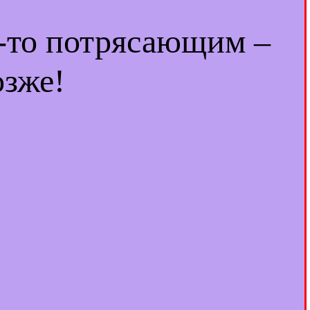
м-то потрясающим –
озже!