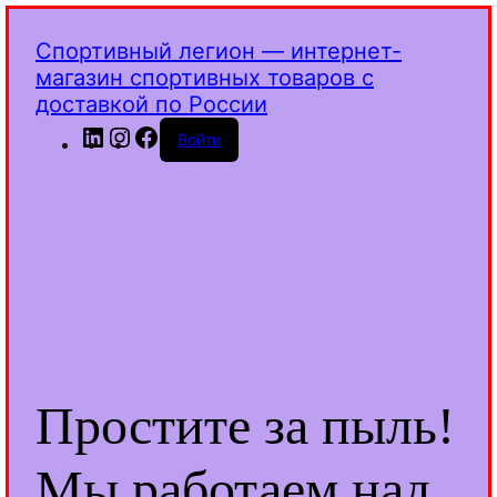
Спортивный легион — интернет-
магазин спортивных товаров с
доставкой по России
LinkedIn
Instagram
Facebook
Войти
Простите за пыль!
Мы работаем над