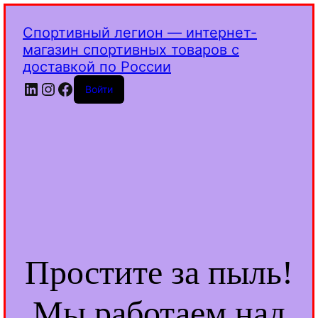
Спортивный легион — интернет-
магазин спортивных товаров с
доставкой по России
LinkedIn
Instagram
Facebook
Войти
Простите за пыль!
Мы работаем над