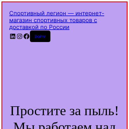
Спортивный легион — интернет-
магазин спортивных товаров с
доставкой по России
LinkedIn
Instagram
Facebook
Войти
Простите за пыль!
Мы работаем над