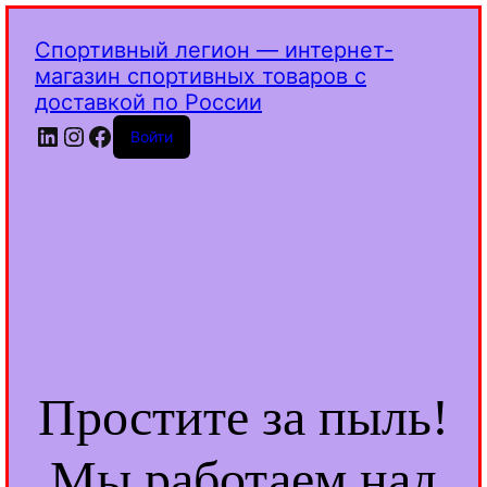
Спортивный легион — интернет-
магазин спортивных товаров с
доставкой по России
LinkedIn
Instagram
Facebook
Войти
Простите за пыль!
Мы работаем над