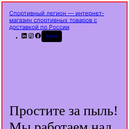
Спортивный легион — интернет-
магазин спортивных товаров с
доставкой по России
LinkedIn
Instagram
Facebook
Войти
Простите за пыль!
Мы работаем над