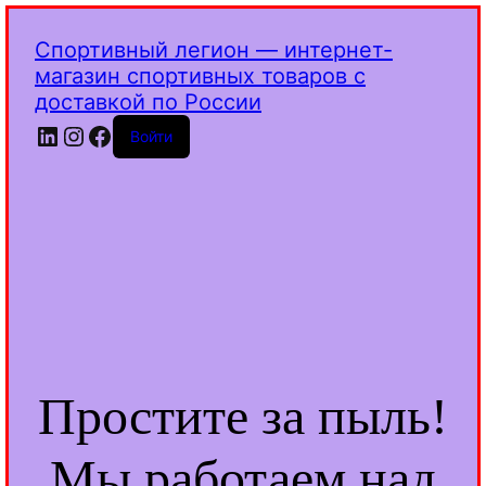
Спортивный легион — интернет-
магазин спортивных товаров с
доставкой по России
LinkedIn
Instagram
Facebook
Войти
Простите за пыль!
Мы работаем над