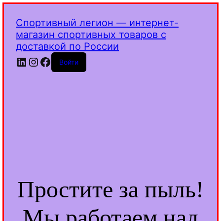
Спортивный легион — интернет-
магазин спортивных товаров с
доставкой по России
LinkedIn
Instagram
Facebook
Войти
Простите за пыль!
Мы работаем над