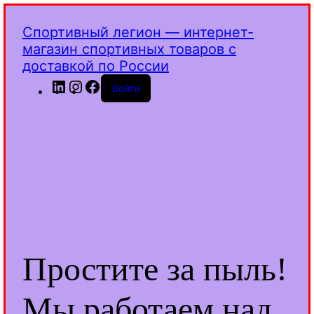
Спортивный легион — интернет-
магазин спортивных товаров с
доставкой по России
LinkedIn
Instagram
Facebook
Войти
Простите за пыль!
Мы работаем над