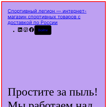
Спортивный легион — интернет-
магазин спортивных товаров с
доставкой по России
LinkedIn
Instagram
Facebook
Войти
Простите за пыль!
Мы работаем над